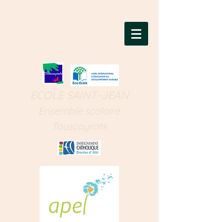
ECOLE SAINT-JEAN
Ensemble scolaire
Touscayrats